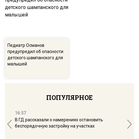
Педиатр Османов
предупредил об опасности
детского шампанского для
малышей
ПОПУЛЯРНОЕ
16:57
13:
В ГД рассказали о намерениях остановить
Соб
беспорядочную застройку на участках
пол