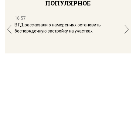
ПОПУЛЯРНОЕ
16:57
13:
В ГД рассказали о намерениях остановить
Соб
беспорядочную застройку на участках
пол