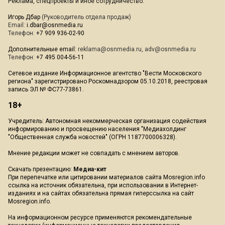
Реклама, спецпроекты и иное сотрудничество:
Игорь Дбар
(Руководитель отдела продаж)
Email:
i.dbar@osnmedia.ru
Телефон:
+7 909 936-02-90
Дополнительные email:
reklama@osnmedia.ru
,
adv@osnmedia.ru
Телефон:
+7 495 004-56-11
Сетевое издание Информационное агентство "Вести Московского
региона" зарегистрировано Роскомнадзором 05.10.2018, реестровая
запись ЭЛ № ФС77-73861.
18+
Учредитель: Автономная некоммерческая организация содействия
информированию и просвещению населения "Медиахолдинг
"Общественная служба новостей" (ОГРН 1187700006328).
Мнение редакции может не совпадать с мнением авторов.
Скачать презентацию:
Медиа-кит
При перепечатке или цитировании материалов сайта Mosregion.info
ссылка на источник обязательна, при использовании в Интернет-
изданиях и на сайтах обязательна прямая гиперссылка на сайт
Mosregion.info.
На информационном ресурсе применяются рекомендательные