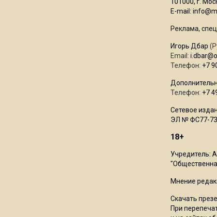
101000, г. Моск
E-mail:
info@mo
Реклама, спец
Игорь Дбар
(Р
Email:
i.dbar@
Телефон:
+7 9
Дополнительн
Телефон:
+7 4
Сетевое издан
ЭЛ № ФС77-73
18+
Учредитель: 
"Общественная
Мнение редак
Скачать през
При перепечат