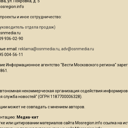
ва, ул. Покровка, д. 5
sregion.info
проекты и иное сотрудничество:
уководитель отдела продаж)
osnmedia.ru
09 936-02-90
ые email:
reklama@osnmedia.ru
,
adv@osnmedia.ru
95 004-56-11
ие Информационное агентство "Вести Московского региона" зарег
861.
Автономная некоммерческая организация содействия информиро
 служба новостей" (ОГРН 1187700006328).
ции может не совпадать с мнением авторов.
ентацию:
Медиа-кит
ке или цитировании материалов сайта Mosregion.info ссылка на и