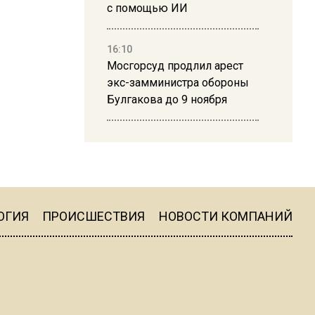
с помощью ИИ
16:10
Мосгорсуд продлил арест
экс-замминистра обороны
Булгакова до 9 ноября
13:50
Дима Билан ответил на
критику концерта в Москве
ОГИЯ
ПРОИСШЕСТВИЯ
НОВОСТИ КОМПАНИЙ
16:19
Москву и область накрыла
гроза с ливнем и ветром
16:58
В Москве 2 августа