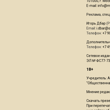
101000, г. Моск
E-mail:
info@mo
Реклама, спец
Игорь Дбар
(Р
Email:
i.dbar@
Телефон:
+7 9
Дополнительн
Телефон:
+7 4
Сетевое издан
ЭЛ № ФС77-73
18+
Учредитель: 
"Общественная
Мнение редак
Скачать през
При перепечат