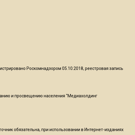
Telegram после обвинений
против Дурова
22:24
На Москву обрушится до 17
литров дождя на
квадратный метр
13:50
истрировано Роскомнадзором 05.10.2018, реестровая запись
Опубликовано видео с
Коломенского хлебозавода:
пиццы валяются на полу
ванию и просвещению населения "Медиахолдинг
16:53
Роман Терюшков назвал
причину банкротства
«Химок»
сточник обязательна, при использовании в Интернет-изданиях