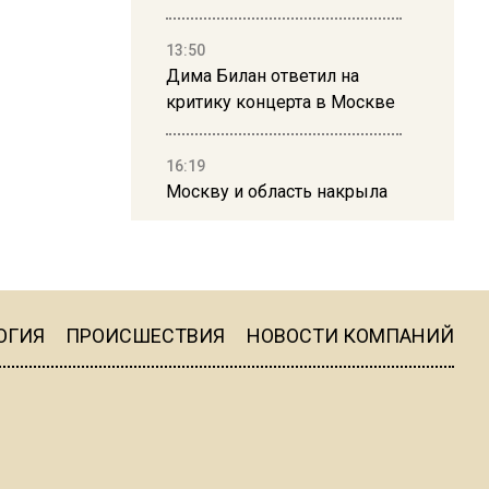
13:50
Дима Билан ответил на
критику концерта в Москве
16:19
Москву и область накрыла
гроза с ливнем и ветром
16:58
В Москве 2 августа
ограничат движение на
ОГИЯ
ПРОИСШЕСТВИЯ
НОВОСТИ КОМПАНИЙ
Ильинке из-за праздника
15:33
Россиянам объяснили,
можно ли пользоваться