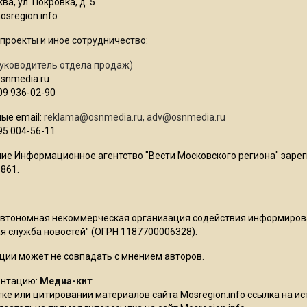
ва, ул. Покровка, д. 5
sregion.info
проекты и иное сотрудничество:
уководитель отдела продаж)
osnmedia.ru
09 936-02-90
ые email:
reklama@osnmedia.ru
,
adv@osnmedia.ru
95 004-56-11
ие Информационное агентство "Вести Московского региона" зарег
861.
Автономная некоммерческая организация содействия информиро
 служба новостей" (ОГРН 1187700006328).
ции может не совпадать с мнением авторов.
ентацию:
Медиа-кит
ке или цитировании материалов сайта Mosregion.info ссылка на и