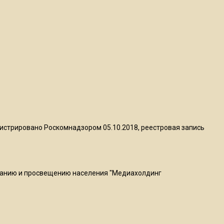
20:56
Сотрудники хлебозавода в
Балашихе массово
увольняются из-за жары в
цехах
22:07
Резкое похолодание с
грозами придет в
Подмосковье 21 июля
истрировано Роскомнадзором 05.10.2018, реестровая запись
18:05
Юрист Машаров объяснил,
как МРОТ влияет на
ванию и просвещению населения "Медиахолдинг
будущие пенсии
17:12