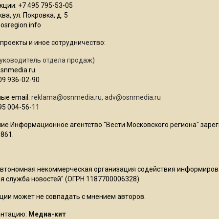
ции: +7 495 795-53-05
ва, ул. Покровка, д. 5
sregion.info
проекты и иное сотрудничество:
уководитель отдела продаж)
osnmedia.ru
09 936-02-90
ые email:
reklama@osnmedia.ru
,
adv@osnmedia.ru
95 004-56-11
ие Информационное агентство "Вести Московского региона" зарег
861.
Автономная некоммерческая организация содействия информиро
 служба новостей" (ОГРН 1187700006328).
ции может не совпадать с мнением авторов.
ентацию:
Медиа-кит