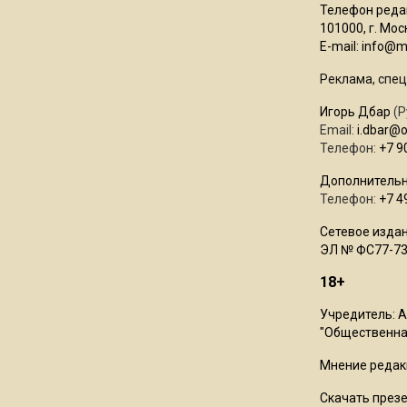
Телефон редак
101000, г. Моск
E-mail:
info@mo
Реклама, спец
Игорь Дбар
(Р
Email:
i.dbar@
Телефон:
+7 9
Дополнительн
Телефон:
+7 4
Сетевое издан
ЭЛ № ФС77-73
18+
Учредитель: 
"Общественная
Мнение редак
Скачать през