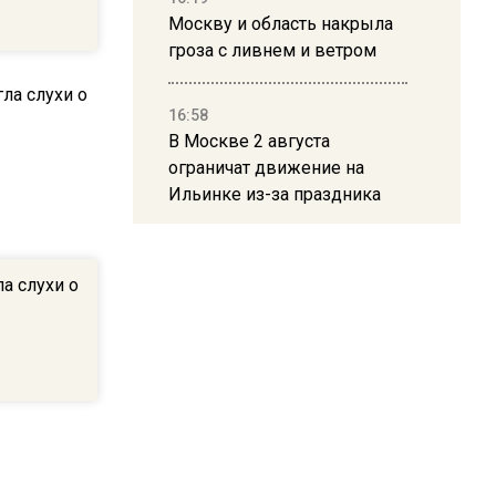
Москву и область накрыла
гроза с ливнем и ветром
16:58
В Москве 2 августа
ограничат движение на
Ильинке из-за праздника
15:33
а слухи о
Россиянам объяснили,
можно ли пользоваться
Telegram после обвинений
против Дурова
22:24
На Москву обрушится до 17
литров дождя на