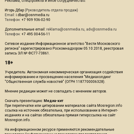
Реклама, спецпроекты и иное сотрудничество:
Игорь Дбар
(Руководитель отдела продаж)
Email:
i.dbar@osnmedia.ru
Телефон:
+7 909 936-02-90
Дополнительные email:
reklama@osnmedia.ru
,
adv@osnmedia.ru
Телефон:
+7 495 004-56-11
Сетевое издание Информационное агентство "Вести Московского
региона" зарегистрировано Роскомнадзором 05.10.2018, реестровая
запись ЭЛ № ФС77-73861.
18+
Учредитель: Автономная некоммерческая организация содействия
информированию и просвещению населения "Медиахолдинг
"Общественная служба новостей" (ОГРН 1187700006328).
Мнение редакции может не совпадать с мнением авторов.
Скачать презентацию:
Медиа-кит
При перепечатке или цитировании материалов сайта Mosregion.info
ссылка на источник обязательна, при использовании в Интернет-
изданиях и на сайтах обязательна прямая гиперссылка на сайт
Mosregion.info.
На информационном ресурсе применяются рекомендательные