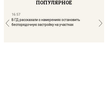
ПОПУЛЯРНОЕ
16:57
13:
В ГД рассказали о намерениях остановить
Соб
беспорядочную застройку на участках
пол