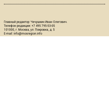
Главный редактор: Чечушкин Иван Олегович.
Телефон редакции: +7 495 795-53-05
101000, г. Москва, ул. Покровка, д. 5
E-mail:
info@mosregion.info
Реклама, спецпроекты и иное сотрудничество:
Игорь Дбар
(Руководитель отдела продаж)
Email:
i.dbar@osnmedia.ru
Телефон:
+7 909 936-02-90
Дополнительные email:
reklama@osnmedia.ru
,
adv@osnmedia.ru
Телефон:
+7 495 004-56-11
Сетевое издание Информационное агентство "Вести Московского
региона" зарегистрировано Роскомнадзором 05.10.2018, реестровая
запись ЭЛ № ФС77-73861.
18+
Учредитель: Автономная некоммерческая организация содействия
информированию и просвещению населения "Медиахолдинг
"Общественная служба новостей" (ОГРН 1187700006328).