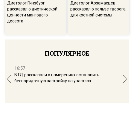
Диетолог Гинзбург
Диетолог Арзамасцев
рассказал о диетической
рассказал о пользе творога
ценности мангового
для костной системы
десерта
ПОПУЛЯРНОЕ
16:57
13:
В ГД рассказали о намерениях остановить
Соб
беспорядочную застройку на участках
пол