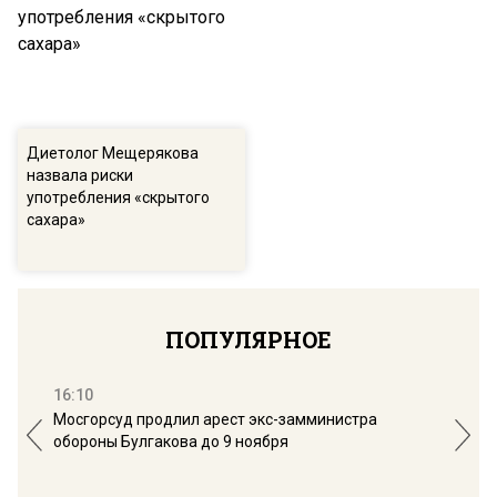
Диетолог Мещерякова
назвала риски
употребления «скрытого
сахара»
ПОПУЛЯРНОЕ
16:10
13:
Мосгорсуд продлил арест экс-замминистра
Дим
обороны Булгакова до 9 ноября