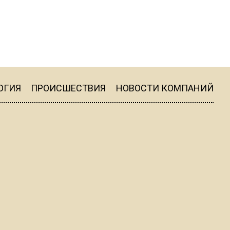
пиццы валяются на полу
16:53
Роман Терюшков назвал
причину банкротства
«Химок»
ОГИЯ
ПРОИСШЕСТВИЯ
НОВОСТИ КОМПАНИЙ
13:27
В Подмосковье прекратили
гражданство 88 человек и
аннулировали 2600 ВНЖ
20:56
Сотрудники хлебозавода в
Балашихе массово
увольняются из-за жары в
цехах