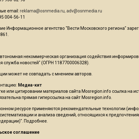
ые email:
reklama@osnmedia.ru
,
adv@osnmedia.ru
95 004-56-11
ие Информационное агентство "Вести Московского региона" зарег
861.
Автономная некоммерческая организация содействия информиро
 служба новостей" (ОГРН 1187700006328).
ции может не совпадать с мнением авторов.
ентацию:
Медиа-кит
ке или цитировании материалов сайта Mosregion.info ссылка на и
бязательна прямая гиперссылка на сайт Mosregion.info.
онном ресурсе применяются рекомендательные технологии (инф
 систематизации и анализа сведений, относящихся к предпочтения
едерации)".
Подробнее
.
ьское соглашение