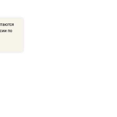
ограничат движение на
Ильинке из-за праздника
итаются
15:33
сии по
Россиянам объяснили,
можно ли пользоваться
Telegram после обвинений
против Дурова
22:24
На Москву обрушится до 17
литров дождя на
квадратный метр
13:50
Опубликовано видео с
Коломенского хлебозавода: