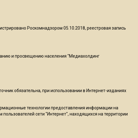
22:07
Резкое похолодание с
грозами придет в
истрировано Роскомнадзором 05.10.2018, реестровая запись
Подмосковье 21 июля
18:05
Юрист Машаров объяснил,
ванию и просвещению населения "Медиахолдинг
как МРОТ влияет на
будущие пенсии
17:12
сточник обязательна, при использовании в Интернет-изданиях
МЧС предупредило об
опасности купания при
ормационные технологии предоставления информации на
перепаде температуры в 10
м пользователей сети "Интернет", находящихся на территории
градусов
16:13