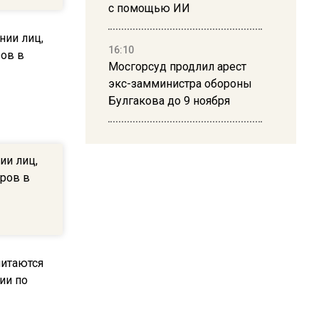
с помощью ИИ
16:10
Мосгорсуд продлил арест
экс-замминистра обороны
Булгакова до 9 ноября
13:50
Дима Билан ответил на
ии лиц,
критику концерта в Москве
еров в
16:19
Москву и область накрыла
гроза с ливнем и ветром
16:58
В Москве 2 августа