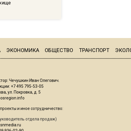
жище
А
ЭКОНОМИКА
ОБЩЕСТВО
ТРАНСПОРТ
ЭКОЛ
тор: Чечушкин Иван Олегович.
ции: +7 495 795-53-05
ва, ул. Покровка, д. 5
sregion.info
проекты и иное сотрудничество:
уководитель отдела продаж)
osnmedia.ru
09 936-02-90