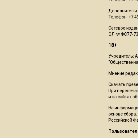
Дополнительн
Телефон:
+7 4
Сетевое издан
ЭЛ № ФС77-73
18+
Учредитель: 
"Общественная
Мнение редак
Скачать през
При перепечат
и на сайтах о
На информаци
основе сбора,
Российской Ф
Пользовател