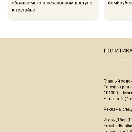
обвиняемого в незаконном доступе
бомбоубе
к гостайне
ПОЛИТИК
Главный редак
Телефон редак
101000, г. Моск
E-mail:
info@mo
Реклама, спец
Игорь Дбар
(Р
Email:
i.dbar@
Телефон:
+7 9