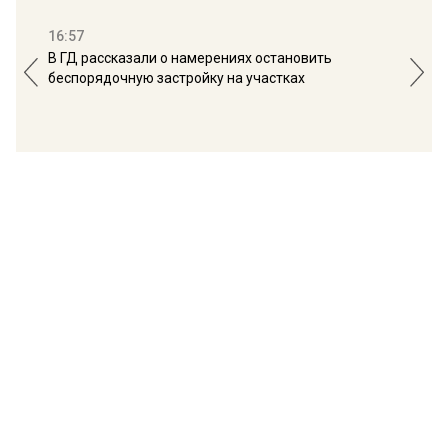
16:57
13:
В ГД рассказали о намерениях остановить
Соб
беспорядочную застройку на участках
пол