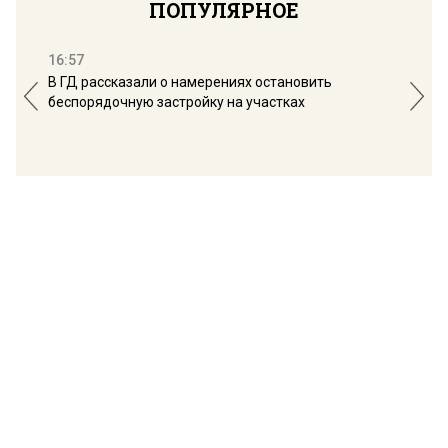
ПОПУЛЯРНОЕ
16:57
13:
В ГД рассказали о намерениях остановить
Соб
беспорядочную застройку на участках
пол