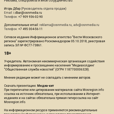
Реклама, спецпроекты и иное сотрудничество:
Игорь Дбар
(Руководитель отдела продаж)
Email:
i.dbar@osnmedia.ru
Телефон:
+7 909 936-02-90
Дополнительные email:
reklama@osnmedia.ru
,
adv@osnmedia.ru
Телефон:
+7 495 004-56-11
Сетевое издание Информационное агентство "Вести Московского
региона" зарегистрировано Роскомнадзором 05.10.2018, реестровая
запись ЭЛ № ФС77-73861.
18+
Учредитель: Автономная некоммерческая организация содействия
информированию и просвещению населения "Медиахолдинг
"Общественная служба новостей" (ОГРН 1187700006328).
Мнение редакции может не совпадать с мнением авторов.
Скачать презентацию:
Медиа-кит
При перепечатке или цитировании материалов сайта Mosregion.info
ссылка на источник обязательна, при использовании в Интернет-
изданиях и на сайтах обязательна прямая гиперссылка на сайт
Mosregion.info.
На информационном ресурсе применяются рекомендательные