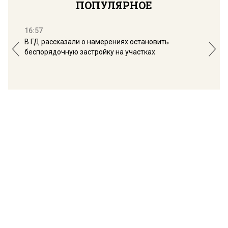
ПОПУЛЯРНОЕ
16:57
13:
В ГД рассказали о намерениях остановить
Соб
беспорядочную застройку на участках
пол