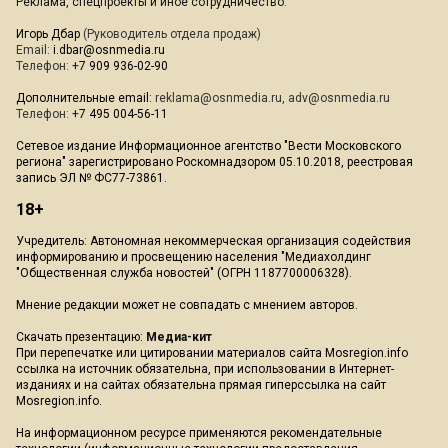
Реклама, спецпроекты и иное сотрудничество:
Игорь Дбар
(Руководитель отдела продаж)
Email:
i.dbar@osnmedia.ru
Телефон:
+7 909 936-02-90
Дополнительные email:
reklama@osnmedia.ru
,
adv@osnmedia.ru
Телефон:
+7 495 004-56-11
Сетевое издание Информационное агентство "Вести Московского
региона" зарегистрировано Роскомнадзором 05.10.2018, реестровая
запись ЭЛ № ФС77-73861.
18+
Учредитель: Автономная некоммерческая организация содействия
информированию и просвещению населения "Медиахолдинг
"Общественная служба новостей" (ОГРН 1187700006328).
Мнение редакции может не совпадать с мнением авторов.
Скачать презентацию:
Медиа-кит
При перепечатке или цитировании материалов сайта Mosregion.info
ссылка на источник обязательна, при использовании в Интернет-
изданиях и на сайтах обязательна прямая гиперссылка на сайт
Mosregion.info.
На информационном ресурсе применяются рекомендательные