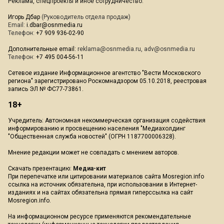
Реклама, спецпроекты и иное сотрудничество:
Игорь Дбар
(Руководитель отдела продаж)
Email:
i.dbar@osnmedia.ru
Телефон:
+7 909 936-02-90
Дополнительные email:
reklama@osnmedia.ru
,
adv@osnmedia.ru
Телефон:
+7 495 004-56-11
Сетевое издание Информационное агентство "Вести Московского
региона" зарегистрировано Роскомнадзором 05.10.2018, реестровая
запись ЭЛ № ФС77-73861.
18+
Учредитель: Автономная некоммерческая организация содействия
информированию и просвещению населения "Медиахолдинг
"Общественная служба новостей" (ОГРН 1187700006328).
Мнение редакции может не совпадать с мнением авторов.
Скачать презентацию:
Медиа-кит
При перепечатке или цитировании материалов сайта Mosregion.info
ссылка на источник обязательна, при использовании в Интернет-
изданиях и на сайтах обязательна прямая гиперссылка на сайт
Mosregion.info.
На информационном ресурсе применяются рекомендательные