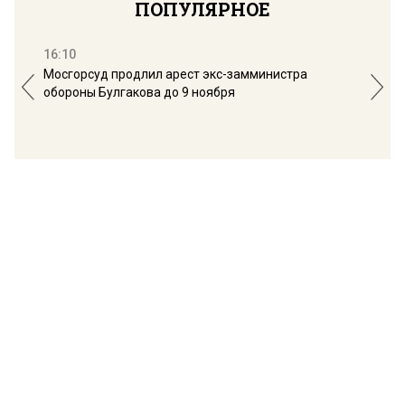
ПОПУЛЯРНОЕ
16:10
13:
Мосгорсуд продлил арест экс-замминистра
Дим
обороны Булгакова до 9 ноября