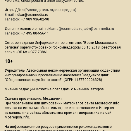
Реклама, спецпроекты и иное сотрудничество:
Игорь Дбар
(Руководитель отдела продаж)
Email:
i.dbar@osnmedia.ru
Телефон:
+7 909 936-02-90
Дополнительные email:
reklama@osnmedia.ru
,
adv@osnmedia.ru
Телефон:
+7 495 004-56-11
Сетевое издание Информационное агентство "Вести Московского
региона" зарегистрировано Роскомнадзором 05.10.2018, реестровая
запись ЭЛ № ФС77-73861.
18+
Учредитель: Автономная некоммерческая организация содействия
информированию и просвещению населения "Медиахолдинг
"Общественная служба новостей" (ОГРН 1187700006328).
Мнение редакции может не совпадать с мнением авторов.
Скачать презентацию:
Медиа-кит
При перепечатке или цитировании материалов сайта Mosregion.info
ссылка на источник обязательна, при использовании в Интернет-
изданиях и на сайтах обязательна прямая гиперссылка на сайт
Mosregion.info.
На информационном ресурсе применяются рекомендательные