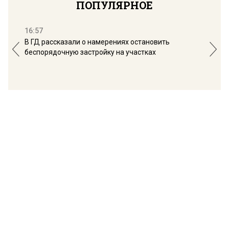
ПОПУЛЯРНОЕ
16:57
13:
В ГД рассказали о намерениях остановить
Соб
беспорядочную застройку на участках
пол