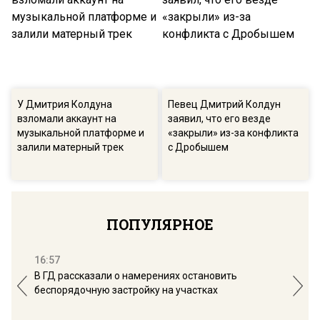
У Дмитрия Колдуна
Певец Дмитрий Колдун
взломали аккаунт на
заявил, что его везде
музыкальной платформе и
«закрыли» из-за конфликта
залили матерный трек
с Дробышем
ПОПУЛЯРНОЕ
16:57
13:
В ГД рассказали о намерениях остановить
Соб
беспорядочную застройку на участках
пол