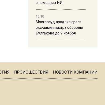
с помощью ИИ
16:10
Мосгорсуд продлил арест
экс-замминистра обороны
Булгакова до 9 ноября
13:50
Дима Билан ответил на
критику концерта в Москве
ОГИЯ
ПРОИСШЕСТВИЯ
НОВОСТИ КОМПАНИЙ
16:19
Москву и область накрыла
гроза с ливнем и ветром
16:58
В Москве 2 августа