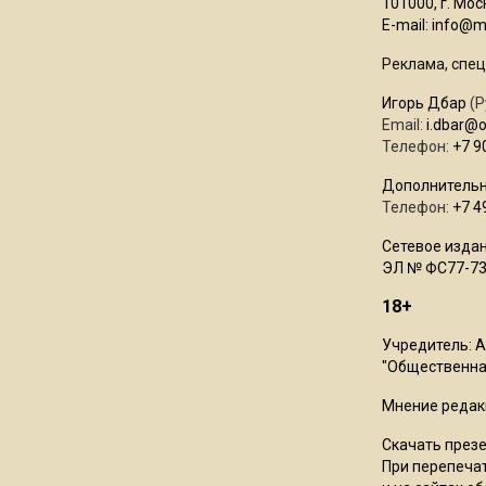
101000, г. Моск
E-mail:
info@mo
Реклама, спец
Игорь Дбар
(Р
Email:
i.dbar@
Телефон:
+7 9
Дополнительн
Телефон:
+7 4
Сетевое издан
ЭЛ № ФС77-73
18+
Учредитель: 
"Общественная
Мнение редак
Скачать през
При перепечат