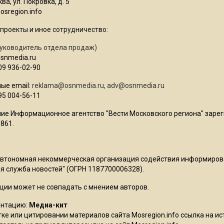
ва, ул. Покровка, д. 5
sregion.info
проекты и иное сотрудничество:
уководитель отдела продаж)
osnmedia.ru
09 936-02-90
ые email:
reklama@osnmedia.ru
,
adv@osnmedia.ru
95 004-56-11
ие Информационное агентство "Вести Московского региона" зарег
861.
Автономная некоммерческая организация содействия информиро
 служба новостей" (ОГРН 1187700006328).
ции может не совпадать с мнением авторов.
ентацию:
Медиа-кит
ке или цитировании материалов сайта Mosregion.info ссылка на и