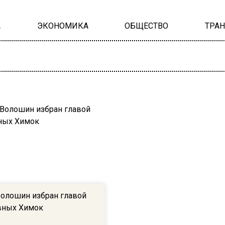
А
ЭКОНОМИКА
ОБЩЕСТВО
ТРА
олошин избран главой
вных Химок