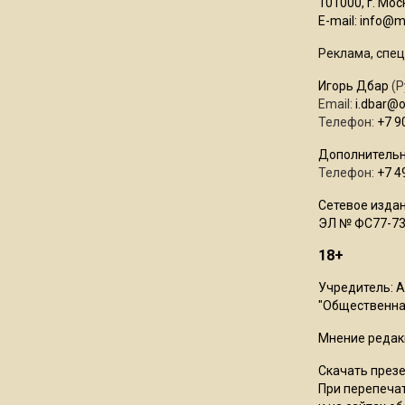
101000, г. Моск
E-mail:
info@mo
Реклама, спец
Игорь Дбар
(Р
Email:
i.dbar@
Телефон:
+7 9
Дополнительн
Телефон:
+7 4
Сетевое издан
ЭЛ № ФС77-73
18+
Учредитель: 
"Общественная
Мнение редак
Скачать през
При перепечат