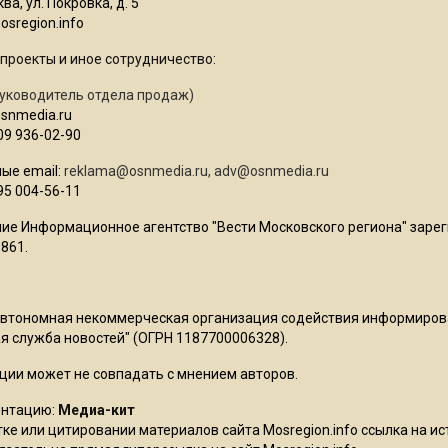
ва, ул. Покровка, д. 5
sregion.info
проекты и иное сотрудничество:
уководитель отдела продаж)
osnmedia.ru
09 936-02-90
ые email:
reklama@osnmedia.ru
,
adv@osnmedia.ru
95 004-56-11
ие Информационное агентство "Вести Московского региона" зарег
861.
Автономная некоммерческая организация содействия информиро
 служба новостей" (ОГРН 1187700006328).
ции может не совпадать с мнением авторов.
ентацию:
Медиа-кит
ке или цитировании материалов сайта Mosregion.info ссылка на и