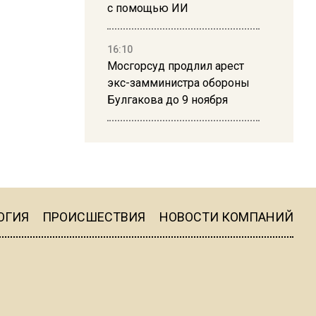
с помощью ИИ
16:10
Мосгорсуд продлил арест
экс-замминистра обороны
Булгакова до 9 ноября
13:50
Дима Билан ответил на
критику концерта в Москве
ОГИЯ
ПРОИСШЕСТВИЯ
НОВОСТИ КОМПАНИЙ
16:19
Москву и область накрыла
гроза с ливнем и ветром
16:58
В Москве 2 августа