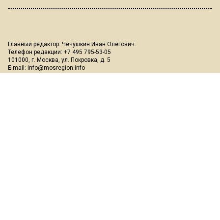
Главный редактор: Чечушкин Иван Олегович.
Телефон редакции: +7 495 795-53-05
101000, г. Москва, ул. Покровка, д. 5
E-mail:
info@mosregion.info
Реклама, спецпроекты и иное сотрудничество:
Игорь Дбар
(Руководитель отдела продаж)
Email:
i.dbar@osnmedia.ru
Телефон:
+7 909 936-02-90
Дополнительные email:
reklama@osnmedia.ru
,
adv@osnmedia.ru
Телефон:
+7 495 004-56-11
Сетевое издание Информационное агентство "Вести Московского
региона" зарегистрировано Роскомнадзором 05.10.2018, реестровая
запись ЭЛ № ФС77-73861.
18+
Учредитель: Автономная некоммерческая организация содействия
информированию и просвещению населения "Медиахолдинг
"Общественная служба новостей" (ОГРН 1187700006328).