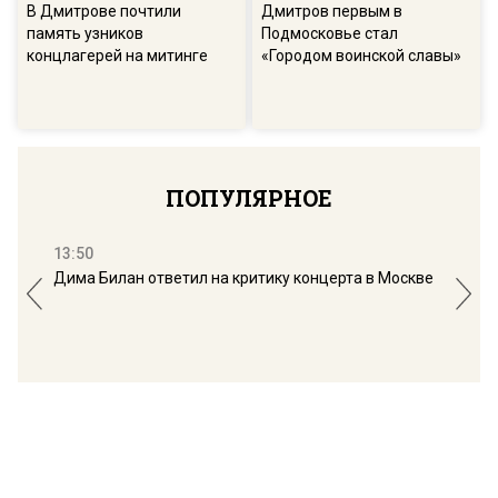
В Дмитрове почтили
Дмитров первым в
память узников
Подмосковье стал
концлагерей на митинге
«Городом воинской славы»
ПОПУЛЯРНОЕ
13:50
16:
Дима Билан ответил на критику концерта в Москве
Мос