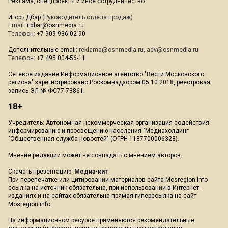
Реклама, спецпроекты и иное сотрудничество:
Игорь Дбар
(Руководитель отдела продаж)
Email:
i.dbar@osnmedia.ru
Телефон:
+7 909 936-02-90
Дополнительные email:
reklama@osnmedia.ru
,
adv@osnmedia.ru
Телефон:
+7 495 004-56-11
Сетевое издание Информационное агентство "Вести Московского
региона" зарегистрировано Роскомнадзором 05.10.2018, реестровая
запись ЭЛ № ФС77-73861.
18+
Учредитель: Автономная некоммерческая организация содействия
информированию и просвещению населения "Медиахолдинг
"Общественная служба новостей" (ОГРН 1187700006328).
Мнение редакции может не совпадать с мнением авторов.
Скачать презентацию:
Медиа-кит
При перепечатке или цитировании материалов сайта Mosregion.info
ссылка на источник обязательна, при использовании в Интернет-
изданиях и на сайтах обязательна прямая гиперссылка на сайт
Mosregion.info.
На информационном ресурсе применяются рекомендательные