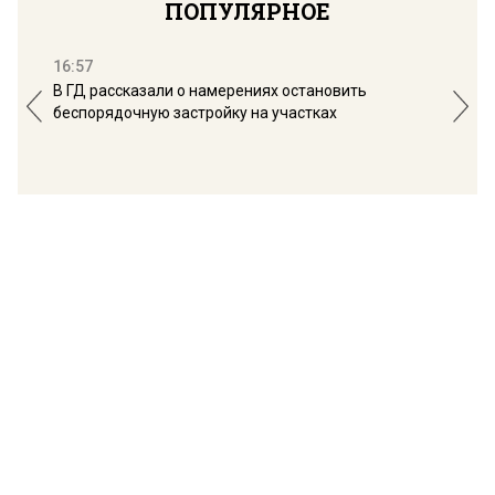
ПОПУЛЯРНОЕ
16:57
13:
В ГД рассказали о намерениях остановить
Соб
беспорядочную застройку на участках
пол