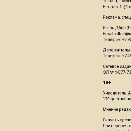
101000, г. Моск
E-mail:
info@mo
Реклама, спец
Игорь Дбар
(Р
Email:
i.dbar@
Телефон:
+7 9
Дополнительн
Телефон:
+7 4
Сетевое издан
ЭЛ № ФС77-73
18+
Учредитель: 
"Общественная
Мнение редак
Скачать през
При перепечат