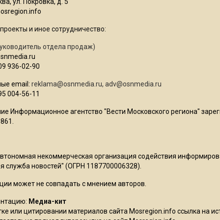
ва, ул. Покровка, д. 5
sregion.info
проекты и иное сотрудничество:
уководитель отдела продаж)
osnmedia.ru
09 936-02-90
ые email:
reklama@osnmedia.ru
,
adv@osnmedia.ru
95 004-56-11
ие Информационное агентство "Вести Московского региона" зарег
861.
Автономная некоммерческая организация содействия информиро
 служба новостей" (ОГРН 1187700006328).
ции может не совпадать с мнением авторов.
ентацию:
Медиа-кит
ке или цитировании материалов сайта Mosregion.info ссылка на и