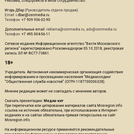
Реклама, спецпроекты и иное сотрудничество:
Игорь Дбар
(Руководитель отдела продаж)
Email:
i.dbar@osnmedia.ru
Телефон:
+7 909 936-02-90
Дополнительные email:
reklama@osnmedia.ru
,
adv@osnmedia.ru
Телефон:
+7 495 004-56-11
Сетевое издание Информационное агентство "Вести Московского
региона" зарегистрировано Роскомнадзором 05.10.2018, реестровая
запись ЭЛ № ФС77-73861.
18+
Учредитель: Автономная некоммерческая организация содействия
информированию и просвещению населения "Медиахолдинг
"Общественная служба новостей" (ОГРН 1187700006328).
Мнение редакции может не совпадать с мнением авторов.
Скачать презентацию:
Медиа-кит
При перепечатке или цитировании материалов сайта Mosregion.info
ссылка на источник обязательна, при использовании в Интернет-
изданиях и на сайтах обязательна прямая гиперссылка на сайт
Mosregion.info.
На информационном ресурсе применяются рекомендательные