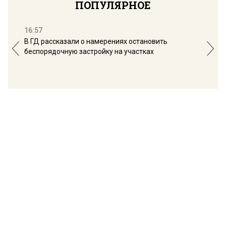
ПОПУЛЯРНОЕ
16:57
13:
В ГД рассказали о намерениях остановить
Соб
беспорядочную застройку на участках
пол