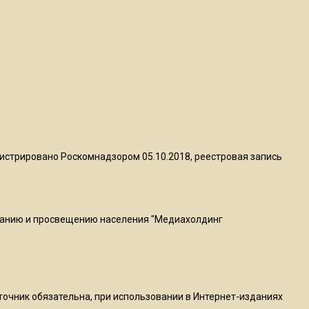
пиццы валяются на полу
16:53
Роман Терюшков назвал
причину банкротства
«Химок»
13:27
В Подмосковье прекратили
истрировано Роскомнадзором 05.10.2018, реестровая запись
гражданство 88 человек и
аннулировали 2600 ВНЖ
ванию и просвещению населения "Медиахолдинг
20:56
Сотрудники хлебозавода в
Балашихе массово
увольняются из-за жары в
цехах
сточник обязательна, при использовании в Интернет-изданиях