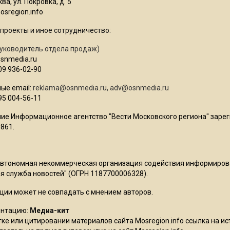
ва, ул. Покровка, д. 5
sregion.info
проекты и иное сотрудничество:
уководитель отдела продаж)
osnmedia.ru
09 936-02-90
ые email:
reklama@osnmedia.ru
,
adv@osnmedia.ru
95 004-56-11
ие Информационное агентство "Вести Московского региона" зарег
861.
Автономная некоммерческая организация содействия информиро
 служба новостей" (ОГРН 1187700006328).
ции может не совпадать с мнением авторов.
ентацию:
Медиа-кит
ке или цитировании материалов сайта Mosregion.info ссылка на и