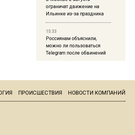
ограничат движение на
Ильинке из-за праздника
15:33
Россиянам объяснили,
можно ли пользоваться
Telegram после обвинений
против Дурова
22:24
На Москву обрушится до 17
литров дождя на
ОГИЯ
ПРОИСШЕСТВИЯ
НОВОСТИ КОМПАНИЙ
квадратный метр
13:50
Опубликовано видео с
Коломенского хлебозавода: