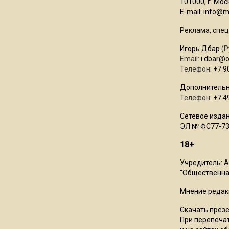
101000, г. Моск
E-mail:
info@mo
Реклама, спец
Игорь Дбар
(Р
Email:
i.dbar@
Телефон:
+7 9
Дополнительн
Телефон:
+7 4
Сетевое издан
ЭЛ № ФС77-73
18+
Учредитель: 
"Общественная
Мнение редак
Скачать през
При перепечат