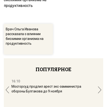
Врач Ольга Иванова
рассказала о влиянии
биохимии организма на
продуктивность
ПОПУЛЯРНОЕ
16:10
13:
Мосгорсуд продлил арест экс-замминистра
Дим
обороны Булгакова до 9 ноября