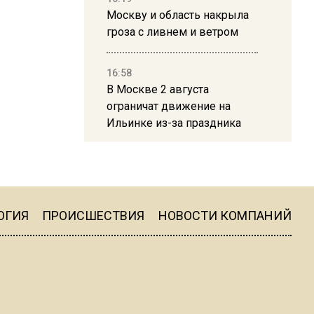
Москву и область накрыла
гроза с ливнем и ветром
16:58
В Москве 2 августа
ограничат движение на
Ильинке из-за праздника
15:33
Россиянам объяснили,
можно ли пользоваться
Telegram после обвинений
ОГИЯ
ПРОИСШЕСТВИЯ
НОВОСТИ КОМПАНИЙ
против Дурова
22:24
На Москву обрушится до 17
литров дождя на