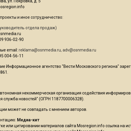
ва, ул. Покровка, д. 5
sregion.info
проекты и иное сотрудничество:
уководитель отдела продаж)
osnmedia.ru
09 936-02-90
ые email:
reklama@osnmedia.ru
,
adv@osnmedia.ru
95 004-56-11
ие Информационное агентство "Вести Московского региона" зарег
861.
Автономная некоммерческая организация содействия информиро
 служба новостей" (ОГРН 1187700006328).
ции может не совпадать с мнением авторов.
ентацию:
Медиа-кит
ке или цитировании материалов сайта Mosregion.info ссылка на и