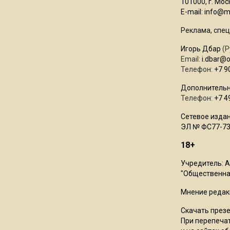
101000, г. Моск
E-mail:
info@mo
Реклама, спец
Игорь Дбар
(Р
Email:
i.dbar@
Телефон:
+7 9
Дополнительн
Телефон:
+7 4
Сетевое издан
ЭЛ № ФС77-73
18+
Учредитель: 
"Общественная
Мнение редак
Скачать през
При перепечат