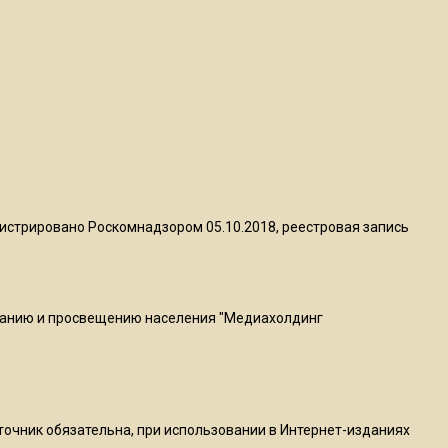
квадратный метр
13:50
Опубликовано видео с
Коломенского хлебозавода:
пиццы валяются на полу
16:53
Роман Терюшков назвал
истрировано Роскомнадзором 05.10.2018, реестровая запись
причину банкротства
«Химок»
ванию и просвещению населения "Медиахолдинг
13:27
В Подмосковье прекратили
гражданство 88 человек и
аннулировали 2600 ВНЖ
сточник обязательна, при использовании в Интернет-изданиях