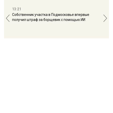
13:21
16:
Собственник участка в Подмосковье впервые
Мос
получил штраф за борщевик с помощью ИИ
обо