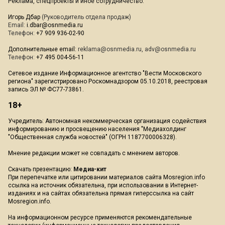
Реклама, спецпроекты и иное сотрудничество:
Игорь Дбар
(Руководитель отдела продаж)
Email:
i.dbar@osnmedia.ru
Телефон:
+7 909 936-02-90
Дополнительные email:
reklama@osnmedia.ru
,
adv@osnmedia.ru
Телефон:
+7 495 004-56-11
Сетевое издание Информационное агентство "Вести Московского
региона" зарегистрировано Роскомнадзором 05.10.2018, реестровая
запись ЭЛ № ФС77-73861.
18+
Учредитель: Автономная некоммерческая организация содействия
информированию и просвещению населения "Медиахолдинг
"Общественная служба новостей" (ОГРН 1187700006328).
Мнение редакции может не совпадать с мнением авторов.
Скачать презентацию:
Медиа-кит
При перепечатке или цитировании материалов сайта Mosregion.info
ссылка на источник обязательна, при использовании в Интернет-
изданиях и на сайтах обязательна прямая гиперссылка на сайт
Mosregion.info.
На информационном ресурсе применяются рекомендательные