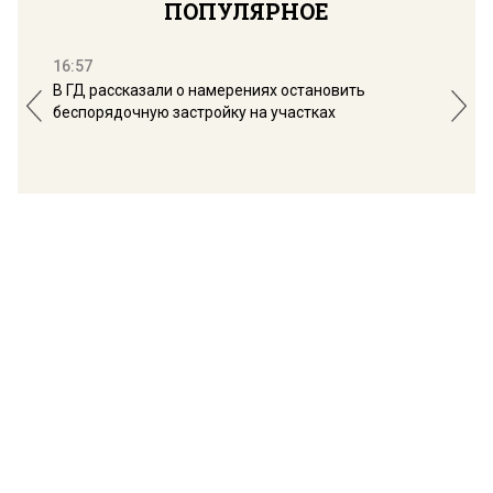
ПОПУЛЯРНОЕ
16:57
13:
В ГД рассказали о намерениях остановить
Соб
беспорядочную застройку на участках
пол