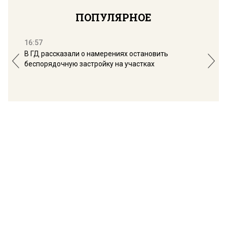
ПОПУЛЯРНОЕ
16:57
13:
В ГД рассказали о намерениях остановить
Соб
беспорядочную застройку на участках
пол