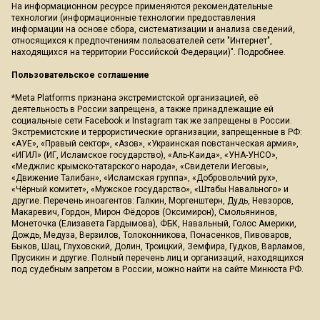
На информационном ресурсе применяются рекомендательные
технологии (информационные технологии предоставления
информации на основе сбора, систематизации и анализа сведений,
относящихся к предпочтениям пользователей сети "Интернет",
находящихся на территории Российской Федерации)".
Подробнее
.
Пользовательское соглашение
*Meta Platforms признана экстремистской организацией, её
деятельность в России запрещена, а также принадлежащие ей
социальные сети Facebook и Instagram так же запрещены в России.
Экстремистские и террористические организации, запрещенные в РФ:
«АУЕ», «Правый сектор», «Азов», «Украинская повстанческая армия»,
«ИГИЛ» (ИГ, Исламское государство), «Аль-Каида», «УНА-УНСО»,
«Меджлис крымско-татарского народа», «Свидетели Иеговы»,
«Движение Талибан», «Исламская группа», «Добровольчий рух»,
«Чёрный комитет», «Мужское государство», «Штабы Навального» и
другие. Перечень иноагентов: Галкин, Моргенштерн, Дудь, Невзоров,
Макаревич, Гордон, Мирон Фёдоров (Оксимирон), Смольянинов,
Монеточка (Елизавета Гардымова), ФБК, Навальный, Голос Америки,
Дождь, Медуза, Верзилов, Толоконникова, Понасенков, Пивоваров,
Быков, Шац, Глуховский, Долин, Троицкий, Земфира, Гудков, Варламов,
Прусикин и другие. Полный перечень лиц и организаций, находящихся
под судебным запретом в России, можно найти на сайте Минюста РФ.