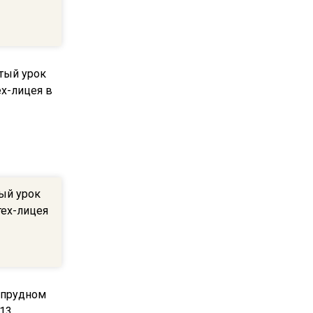
пиццы валяются на полу
16:53
Роман Терюшков назвал
причину банкротства
«Химок»
13:27
В Подмосковье прекратили
гражданство 88 человек и
аннулировали 2600 ВНЖ
ый урок
тех-лицея
20:56
Сотрудники хлебозавода в
Балашихе массово
увольняются из-за жары в
цехах