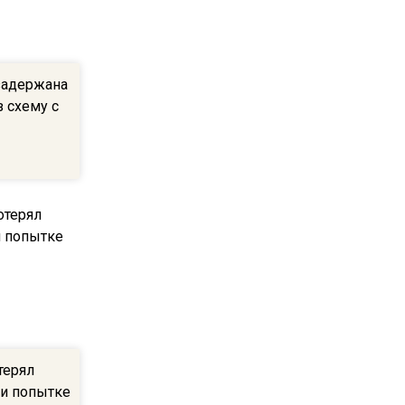
ограничат движение на
Ильинке из-за праздника
задержана
15:33
 схему с
Россиянам объяснили,
можно ли пользоваться
Telegram после обвинений
против Дурова
22:24
На Москву обрушится до 17
литров дождя на
квадратный метр
13:50
Опубликовано видео с
терял
Коломенского хлебозавода:
ри попытке