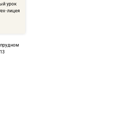
ый урок
В Подмосковье с 3 августа
тех-лицея
повысят тарифы на платные
парковки
14:34
Из-за ливня и грозы в
Москве могут отменить
рейсы
14:48
В ОП предложили ввести
допвыплату для россиян
после 70 лет
прудном
 13
17:17
Синоптик предупредила о
снеге в Норильске и Якутии