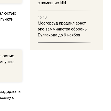
с помощью ИИ
16:10
Мосгорсуд продлил арест
экс-замминистра обороны
Булгакова до 9 ноября
13:50
Дима Билан ответил на
елюстью
критику концерта в Москве
вмпункте
16:19
Москву и область накрыла
гроза с ливнем и ветром
16:58
В Москве 2 августа