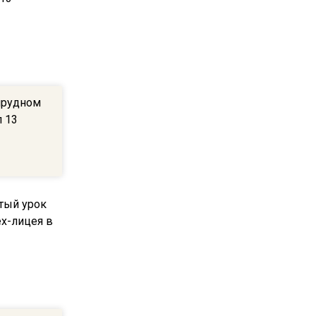
22:07
Резкое похолодание с
грозами придет в
Подмосковье 21 июля
прудном
18:05
 13
Юрист Машаров объяснил,
как МРОТ влияет на
будущие пенсии
17:12
МЧС предупредило об
опасности купания при
перепаде температуры в 10
градусов
16:13