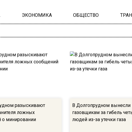
А
ЭКОНОМИКА
ОБЩЕСТВО
ТРА
удном разыскивают
В Долгопрудном вынесли 
анителя ложных
газовщикам за гибель чет
 о минировании
людей из-за утечки газа