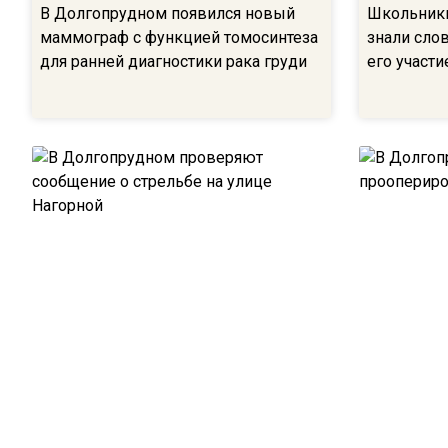
В Долгопрудном появился новый
Школьники
маммограф с функцией томосинтеза
знали сло
для ранней диагностики рака груди
его участ
В Долгопрудном проверяют
В Долгопр
сообщение о стрельбе на улице
прооперир
Нагорной