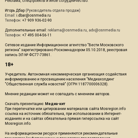
Реклама, спецпроекты и иное сотрудничество:
Игорь Дбар
(Руководитель отдела продаж)
Email:
i.dbar@osnmedia.ru
Телефон:
+7 909 936-02-90
Дополнительные email:
reklama@osnmedia.ru
,
adv@osnmedia.ru
Телефон:
+7 495 004-56-11
Сетевое издание Информационное агентство "Вести Московского
региона" зарегистрировано Роскомнадзором 05.10.2018, реестровая
запись ЭЛ № ФС77-73861.
18+
Учредитель: Автономная некоммерческая организация содействия
информированию и просвещению населения "Медиахолдинг
"Общественная служба новостей" (ОГРН 1187700006328).
Мнение редакции может не совпадать с мнением авторов.
Скачать презентацию:
Медиа-кит
При перепечатке или цитировании материалов сайта Mosregion.info
ссылка на источник обязательна, при использовании в Интернет-
изданиях и на сайтах обязательна прямая гиперссылка на сайт
Mosregion.info.
На информационном ресурсе применяются рекомендательные