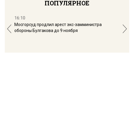
ПОПУЛЯРНОЕ
16:10
13:
Мосгорсуд продлил арест экс-замминистра
Дим
обороны Булгакова до 9 ноября