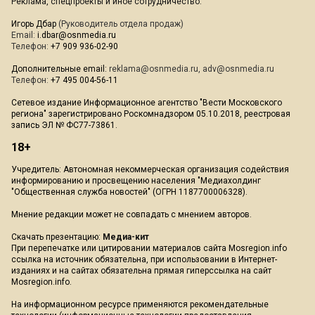
Реклама, спецпроекты и иное сотрудничество:
Игорь Дбар
(Руководитель отдела продаж)
Email:
i.dbar@osnmedia.ru
Телефон:
+7 909 936-02-90
Дополнительные email:
reklama@osnmedia.ru
,
adv@osnmedia.ru
Телефон:
+7 495 004-56-11
Сетевое издание Информационное агентство "Вести Московского
региона" зарегистрировано Роскомнадзором 05.10.2018, реестровая
запись ЭЛ № ФС77-73861.
18+
Учредитель: Автономная некоммерческая организация содействия
информированию и просвещению населения "Медиахолдинг
"Общественная служба новостей" (ОГРН 1187700006328).
Мнение редакции может не совпадать с мнением авторов.
Скачать презентацию:
Медиа-кит
При перепечатке или цитировании материалов сайта Mosregion.info
ссылка на источник обязательна, при использовании в Интернет-
изданиях и на сайтах обязательна прямая гиперссылка на сайт
Mosregion.info.
На информационном ресурсе применяются рекомендательные