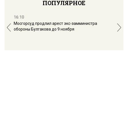
ПОПУЛЯРНОЕ
16:10
13:
Мосгорсуд продлил арест экс-замминистра
Дим
обороны Булгакова до 9 ноября