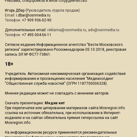
Реклама, спецпроекты и иное сотрудничество:
Игорь Дбар
(Руководитель отдела продаж)
Email:
i.dbar@osnmedia.ru
Телефон:
+7 909 936-02-90
Дополнительные email:
reklama@osnmedia.ru
,
adv@osnmedia.ru
Телефон:
+7 495 004-56-11
Сетевое издание Информационное агентство "Вести Московского
региона" зарегистрировано Роскомнадзором 05.10.2018, реестровая
запись ЭЛ № ФС77-73861.
18+
Учредитель: Автономная некоммерческая организация содействия
информированию и просвещению населения "Медиахолдинг
"Общественная служба новостей" (ОГРН 1187700006328).
Мнение редакции может не совпадать с мнением авторов.
Скачать презентацию:
Медиа-кит
При перепечатке или цитировании материалов сайта Mosregion.info
ссылка на источник обязательна, при использовании в Интернет-
изданиях и на сайтах обязательна прямая гиперссылка на сайт
Mosregion.info.
На информационном ресурсе применяются рекомендательные