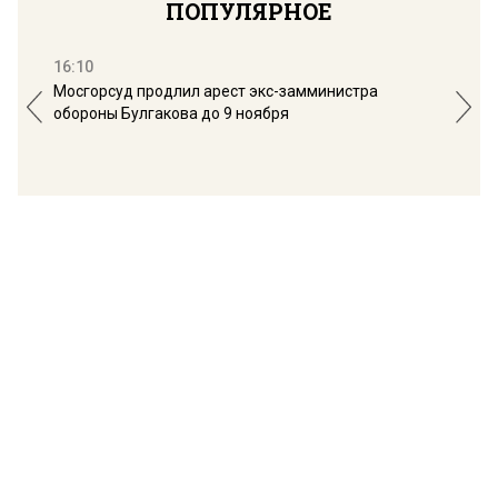
ПОПУЛЯРНОЕ
16:10
13:
Мосгорсуд продлил арест экс-замминистра
Дим
обороны Булгакова до 9 ноября