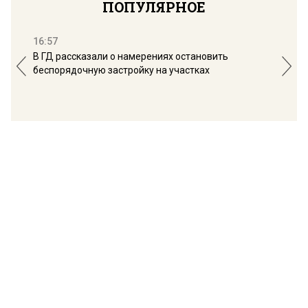
ПОПУЛЯРНОЕ
16:57
13:
В ГД рассказали о намерениях остановить
Соб
беспорядочную застройку на участках
пол