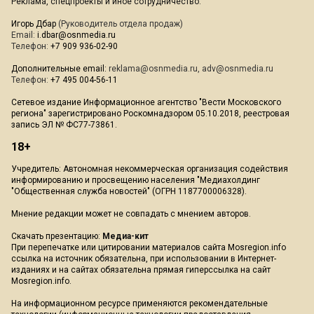
Реклама, спецпроекты и иное сотрудничество:
Игорь Дбар
(Руководитель отдела продаж)
Email:
i.dbar@osnmedia.ru
Телефон:
+7 909 936-02-90
Дополнительные email:
reklama@osnmedia.ru
,
adv@osnmedia.ru
Телефон:
+7 495 004-56-11
Сетевое издание Информационное агентство "Вести Московского
региона" зарегистрировано Роскомнадзором 05.10.2018, реестровая
запись ЭЛ № ФС77-73861.
18+
Учредитель: Автономная некоммерческая организация содействия
информированию и просвещению населения "Медиахолдинг
"Общественная служба новостей" (ОГРН 1187700006328).
Мнение редакции может не совпадать с мнением авторов.
Скачать презентацию:
Медиа-кит
При перепечатке или цитировании материалов сайта Mosregion.info
ссылка на источник обязательна, при использовании в Интернет-
изданиях и на сайтах обязательна прямая гиперссылка на сайт
Mosregion.info.
На информационном ресурсе применяются рекомендательные