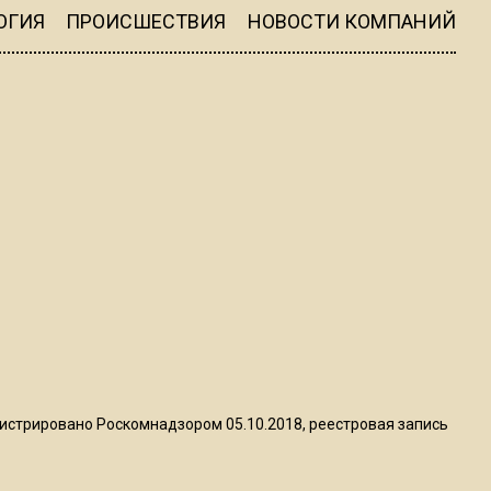
пиццы валяются на полу
ОГИЯ
ПРОИСШЕСТВИЯ
НОВОСТИ КОМПАНИЙ
16:53
Роман Терюшков назвал
причину банкротства
«Химок»
13:27
В Подмосковье прекратили
гражданство 88 человек и
аннулировали 2600 ВНЖ
20:56
Сотрудники хлебозавода в
Балашихе массово
истрировано Роскомнадзором 05.10.2018, реестровая запись
увольняются из-за жары в
цехах