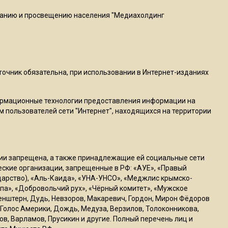
ванию и просвещению населения "Медиахолдинг
22:07
Резкое похолодание с
грозами придет в
Подмосковье 21 июля
сточник обязательна, при использовании в Интернет-изданиях
18:05
Юрист Машаров объяснил,
ормационные технологии предоставления информации на
как МРОТ влияет на
м пользователей сети "Интернет", находящихся на территории
будущие пенсии
17:12
ссии запрещена, а также принадлежащие ей социальные сети
МЧС предупредило об
ческие организации, запрещенные в РФ: «АУЕ», «Правый
опасности купания при
ударство), «Аль-Каида», «УНА-УНСО», «Меджлис крымско-
перепаде температуры в 10
па», «Добровольчий рух», «Чёрный комитет», «Мужское
генштерн, Дудь, Невзоров, Макаревич, Гордон, Мирон Фёдоров
градусов
Голос Америки, Дождь, Медуза, Верзилов, Толоконникова,
ов, Варламов, Прусикин и другие. Полный перечень лиц и