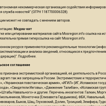
Автономная некоммерческая организация содействия информиро
 служба новостей" (ОГРН 1187700006328).
ции может не совпадать с мнением авторов.
ентацию:
Медиа-кит
ке или цитировании материалов сайта Mosregion.info ссылка на и
бязательна прямая гиперссылка на сайт Mosregion.info.
онном ресурсе применяются рекомендательные технологии (инф
 систематизации и анализа сведений, относящихся к предпочтения
едерации)".
Подробнее
.
ьское соглашение
ms признана экстремистской организацией, её деятельность в Ро
stagram так же запрещены в России. Экстремистские и террористи
в», «Украинская повстанческая армия», «ИГИЛ» (ИГ, Исламское гос
рода», «Свидетели Иеговы», «Движение Талибан», «Исламская груп
 «Штабы Навального» и другие. Перечень иноагентов: Галкин, Мор
Смольянинов, Монеточка (Елизавета Гардымова), ФБК, Навальный, 
ивоваров, Быков, Шац, Глуховский, Долин, Троицкий, Земфира, Гудк