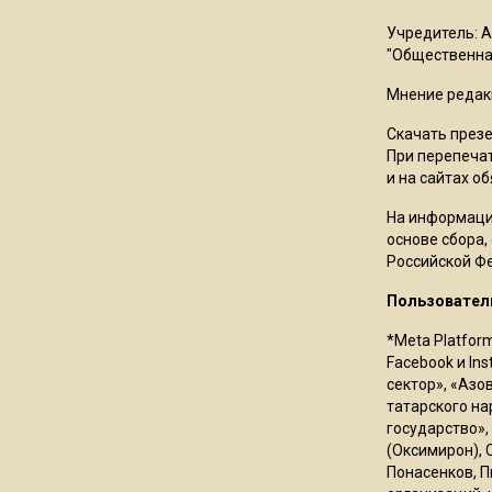
Учредитель: 
"Общественная
Мнение редак
Скачать през
При перепечат
и на сайтах о
На информаци
основе сбора,
Российской Ф
Пользовател
*Meta Platfor
Facebook и In
сектор», «Азо
татарского на
государство»,
(Оксимирон), 
Понасенков, П