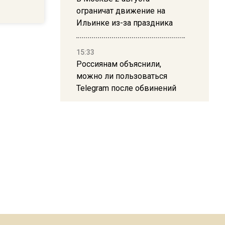
ограничат движение на
Ильинке из-за праздника
15:33
Россиянам объяснили,
можно ли пользоваться
Telegram после обвинений
против Дурова
22:24
На Москву обрушится до 17
литров дождя на
квадратный метр
13:50
Опубликовано видео с
Коломенского хлебозавода: