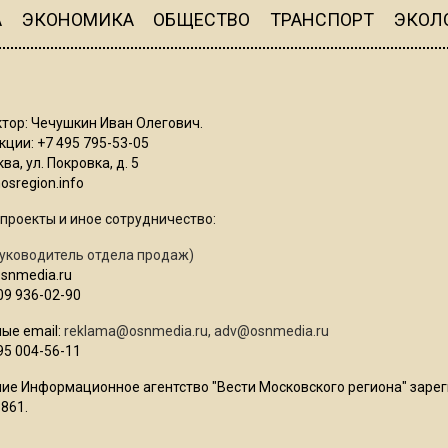
А
ЭКОНОМИКА
ОБЩЕСТВО
ТРАНСПОРТ
ЭКОЛ
тор: Чечушкин Иван Олегович.
ции: +7 495 795-53-05
ва, ул. Покровка, д. 5
sregion.info
проекты и иное сотрудничество:
уководитель отдела продаж)
osnmedia.ru
09 936-02-90
ые email:
reklama@osnmedia.ru
,
adv@osnmedia.ru
95 004-56-11
ие Информационное агентство "Вести Московского региона" зарег
861.