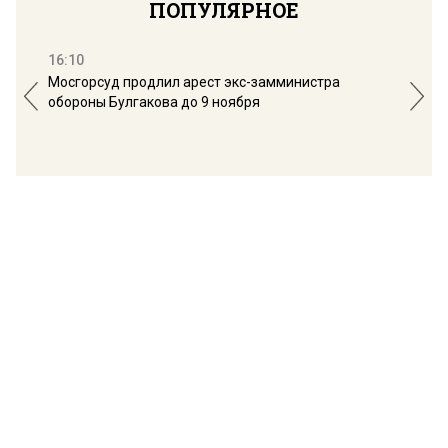
ПОПУЛЯРНОЕ
16:10
13:
Мосгорсуд продлил арест экс-замминистра
Дим
обороны Булгакова до 9 ноября