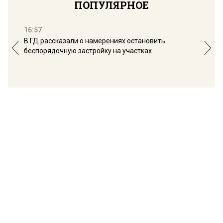
ПОПУЛЯРНОЕ
16:57
13:
В ГД рассказали о намерениях остановить
Соб
беспорядочную застройку на участках
пол