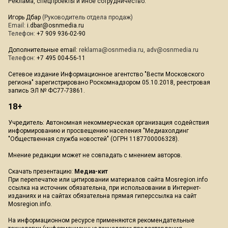
Реклама, спецпроекты и иное сотрудничество:
Игорь Дбар
(Руководитель отдела продаж)
Email:
i.dbar@osnmedia.ru
Телефон:
+7 909 936-02-90
Дополнительные email:
reklama@osnmedia.ru
,
adv@osnmedia.ru
Телефон:
+7 495 004-56-11
Сетевое издание Информационное агентство "Вести Московского
региона" зарегистрировано Роскомнадзором 05.10.2018, реестровая
запись ЭЛ № ФС77-73861.
18+
Учредитель: Автономная некоммерческая организация содействия
информированию и просвещению населения "Медиахолдинг
"Общественная служба новостей" (ОГРН 1187700006328).
Мнение редакции может не совпадать с мнением авторов.
Скачать презентацию:
Медиа-кит
При перепечатке или цитировании материалов сайта Mosregion.info
ссылка на источник обязательна, при использовании в Интернет-
изданиях и на сайтах обязательна прямая гиперссылка на сайт
Mosregion.info.
На информационном ресурсе применяются рекомендательные