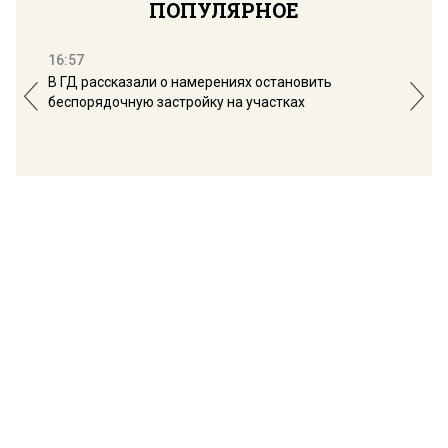
ПОПУЛЯРНОЕ
16:57
13:
В ГД рассказали о намерениях остановить
Соб
беспорядочную застройку на участках
пол