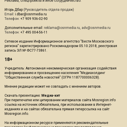
Реклама, спецпроекты и иное сотрудничество:
Игорь Дбар
(Руководитель отдела продаж)
Email:
i.dbar@osnmedia.ru
Телефон:
+7 909 936-02-90
Дополнительные email:
reklama@osnmedia.ru
,
adv@osnmedia.ru
Телефон:
+7 495 004-56-11
Сетевое издание Информационное агентство "Вести Московского
региона" зарегистрировано Роскомнадзором 05.10.2018, реестровая
запись ЭЛ № ФС77-73861.
18+
Учредитель: Автономная некоммерческая организация содействия
информированию и просвещению населения "Медиахолдинг
"Общественная служба новостей" (ОГРН 1187700006328).
Мнение редакции может не совпадать с мнением авторов.
Скачать презентацию:
Медиа-кит
При перепечатке или цитировании материалов сайта Mosregion.info
ссылка на источник обязательна, при использовании в Интернет-
изданиях и на сайтах обязательна прямая гиперссылка на сайт
Mosregion.info.
На информационном ресурсе применяются рекомендательные