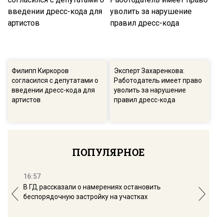
Филипп Киркоров
Эксперт Захаренкова:
согласился с депутатами о
Работодатель имеет право
введении дресс-кода для
уволить за нарушение
артистов
правил дресс-кода
ПОПУЛЯРНОЕ
16:57
13:
В ГД рассказали о намерениях остановить
Соб
беспорядочную застройку на участках
пол