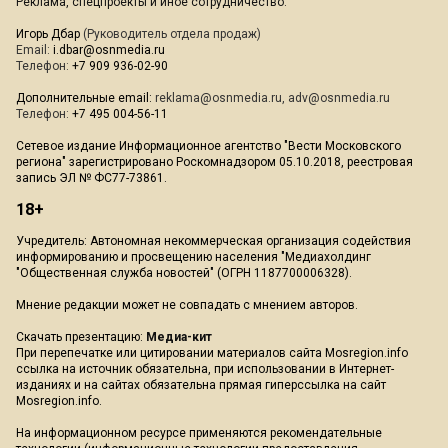
Реклама, спецпроекты и иное сотрудничество:
Игорь Дбар
(Руководитель отдела продаж)
Email:
i.dbar@osnmedia.ru
Телефон:
+7 909 936-02-90
Дополнительные email:
reklama@osnmedia.ru
,
adv@osnmedia.ru
Телефон:
+7 495 004-56-11
Сетевое издание Информационное агентство "Вести Московского
региона" зарегистрировано Роскомнадзором 05.10.2018, реестровая
запись ЭЛ № ФС77-73861.
18+
Учредитель: Автономная некоммерческая организация содействия
информированию и просвещению населения "Медиахолдинг
"Общественная служба новостей" (ОГРН 1187700006328).
Мнение редакции может не совпадать с мнением авторов.
Скачать презентацию:
Медиа-кит
При перепечатке или цитировании материалов сайта Mosregion.info
ссылка на источник обязательна, при использовании в Интернет-
изданиях и на сайтах обязательна прямая гиперссылка на сайт
Mosregion.info.
На информационном ресурсе применяются рекомендательные