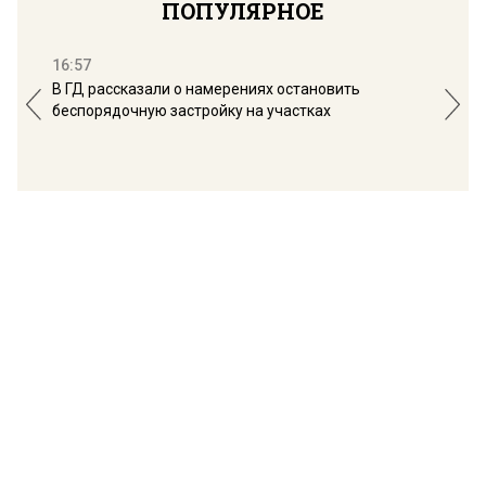
ПОПУЛЯРНОЕ
16:57
13:
В ГД рассказали о намерениях остановить
Соб
беспорядочную застройку на участках
пол