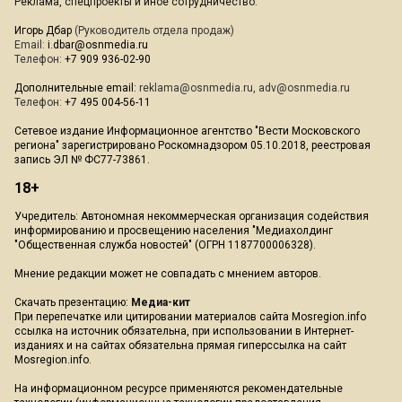
Реклама, спецпроекты и иное сотрудничество:
Игорь Дбар
(Руководитель отдела продаж)
Email:
i.dbar@osnmedia.ru
Телефон:
+7 909 936-02-90
Дополнительные email:
reklama@osnmedia.ru
,
adv@osnmedia.ru
Телефон:
+7 495 004-56-11
Сетевое издание Информационное агентство "Вести Московского
региона" зарегистрировано Роскомнадзором 05.10.2018, реестровая
запись ЭЛ № ФС77-73861.
18+
Учредитель: Автономная некоммерческая организация содействия
информированию и просвещению населения "Медиахолдинг
"Общественная служба новостей" (ОГРН 1187700006328).
Мнение редакции может не совпадать с мнением авторов.
Скачать презентацию:
Медиа-кит
При перепечатке или цитировании материалов сайта Mosregion.info
ссылка на источник обязательна, при использовании в Интернет-
изданиях и на сайтах обязательна прямая гиперссылка на сайт
Mosregion.info.
На информационном ресурсе применяются рекомендательные