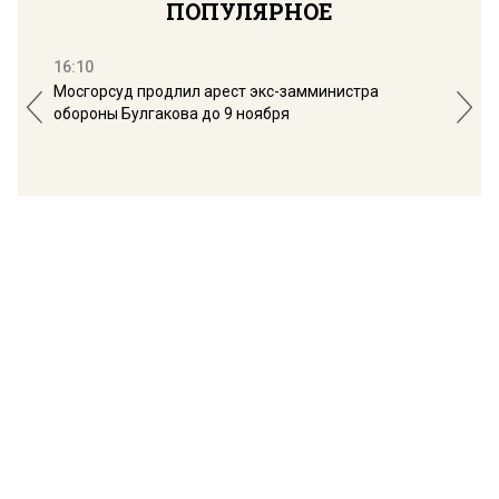
ПОПУЛЯРНОЕ
16:10
13:
Мосгорсуд продлил арест экс-замминистра
Дим
обороны Булгакова до 9 ноября