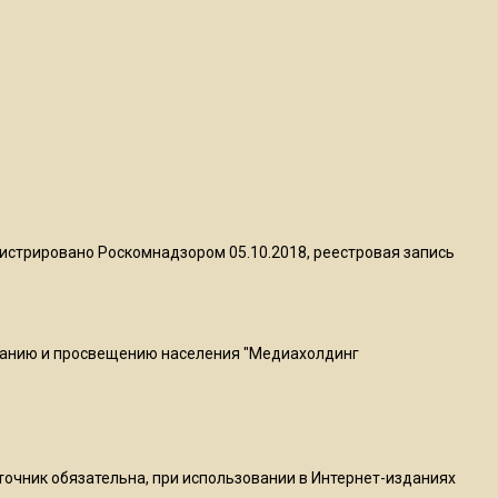
Telegram после обвинений
против Дурова
22:24
На Москву обрушится до 17
литров дождя на
квадратный метр
13:50
истрировано Роскомнадзором 05.10.2018, реестровая запись
Опубликовано видео с
Коломенского хлебозавода:
пиццы валяются на полу
ванию и просвещению населения "Медиахолдинг
16:53
Роман Терюшков назвал
причину банкротства
«Химок»
сточник обязательна, при использовании в Интернет-изданиях