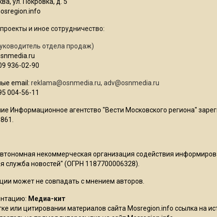
ва, ул. Покровка, д. 5
sregion.info
проекты и иное сотрудничество:
уководитель отдела продаж)
osnmedia.ru
09 936-02-90
ые email:
reklama@osnmedia.ru
,
adv@osnmedia.ru
95 004-56-11
ие Информационное агентство "Вести Московского региона" зарег
861.
Автономная некоммерческая организация содействия информиро
 служба новостей" (ОГРН 1187700006328).
ции может не совпадать с мнением авторов.
ентацию:
Медиа-кит
ке или цитировании материалов сайта Mosregion.info ссылка на и