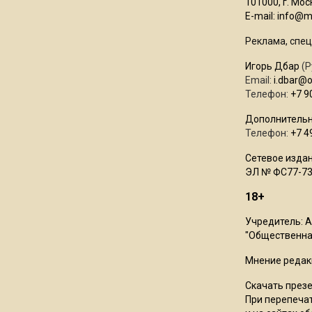
101000, г. Моск
E-mail:
info@mo
Реклама, спец
Игорь Дбар
(Р
Email:
i.dbar@
Телефон:
+7 9
Дополнительн
Телефон:
+7 4
Сетевое издан
ЭЛ № ФС77-73
18+
Учредитель: 
"Общественная
Мнение редак
Скачать през
При перепечат