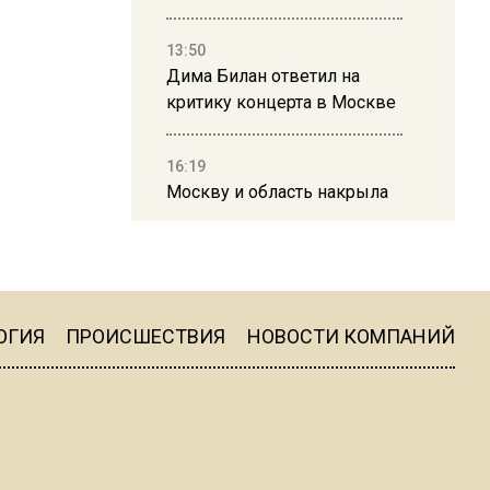
13:50
Дима Билан ответил на
критику концерта в Москве
16:19
Москву и область накрыла
гроза с ливнем и ветром
16:58
В Москве 2 августа
ограничат движение на
ОГИЯ
ПРОИСШЕСТВИЯ
НОВОСТИ КОМПАНИЙ
Ильинке из-за праздника
15:33
Россиянам объяснили,
можно ли пользоваться