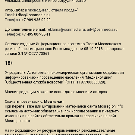
Реклама, спецпроекты и иное сотрудничество:
Игорь Дбар
(Руководитель отдела продаж)
Email:
i.dbar@osnmedia.ru
Телефон:
+7 909 936-02-90
Дополнительные email:
reklama@osnmedia.ru
,
adv@osnmedia.ru
Телефон:
+7 495 004-56-11
Сетевое издание Информационное агентство "Вести Московского
региона" зарегистрировано Роскомнадзором 05.10.2018, реестровая
запись ЭЛ № ФС77-73861.
18+
Учредитель: Автономная некоммерческая организация содействия
информированию и просвещению населения "Медиахолдинг
"Общественная служба новостей" (ОГРН 1187700006328).
Мнение редакции может не совпадать с мнением авторов.
Скачать презентацию:
Медиа-кит
При перепечатке или цитировании материалов сайта Mosregion.info
ссылка на источник обязательна, при использовании в Интернет-
изданиях и на сайтах обязательна прямая гиперссылка на сайт
Mosregion.info.
На информационном ресурсе применяются рекомендательные