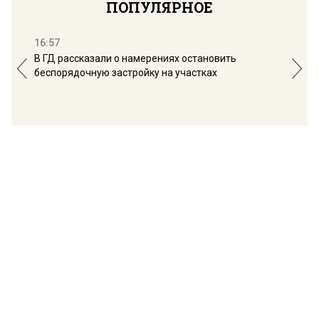
ПОПУЛЯРНОЕ
16:57
13:
В ГД рассказали о намерениях остановить
Соб
беспорядочную застройку на участках
пол