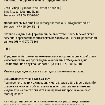
Реклама, спецпроекты и иное сотрудничество:
Игорь Дбар
(Руководитель отдела продаж)
Email:
i.dbar@osnmedia.ru
Телефон:
+7 909 936-02-90
Дополнительные email:
reklama@osnmedia.ru
,
adv@osnmedia.ru
Телефон:
+7 495 004-56-11
Сетевое издание Информационное агентство "Вести Московского
региона" зарегистрировано Роскомнадзором 05.10.2018, реестровая
запись ЭЛ № ФС77-73861.
18+
Учредитель: Автономная некоммерческая организация содействия
информированию и просвещению населения "Медиахолдинг
"Общественная служба новостей" (ОГРН 1187700006328).
Мнение редакции может не совпадать с мнением авторов.
Скачать презентацию:
Медиа-кит
При перепечатке или цитировании материалов сайта Mosregion.info
ссылка на источник обязательна, при использовании в Интернет-
изданиях и на сайтах обязательна прямая гиперссылка на сайт
Mosregion.info.
На информационном ресурсе применяются рекомендательные