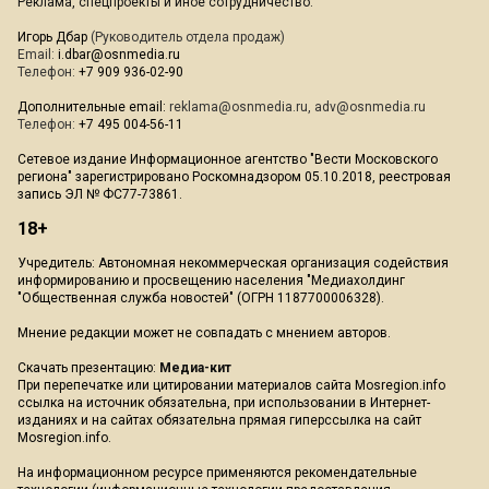
Реклама, спецпроекты и иное сотрудничество:
Игорь Дбар
(Руководитель отдела продаж)
Email:
i.dbar@osnmedia.ru
Телефон:
+7 909 936-02-90
Дополнительные email:
reklama@osnmedia.ru
,
adv@osnmedia.ru
Телефон:
+7 495 004-56-11
Сетевое издание Информационное агентство "Вести Московского
региона" зарегистрировано Роскомнадзором 05.10.2018, реестровая
запись ЭЛ № ФС77-73861.
18+
Учредитель: Автономная некоммерческая организация содействия
информированию и просвещению населения "Медиахолдинг
"Общественная служба новостей" (ОГРН 1187700006328).
Мнение редакции может не совпадать с мнением авторов.
Скачать презентацию:
Медиа-кит
При перепечатке или цитировании материалов сайта Mosregion.info
ссылка на источник обязательна, при использовании в Интернет-
изданиях и на сайтах обязательна прямая гиперссылка на сайт
Mosregion.info.
На информационном ресурсе применяются рекомендательные