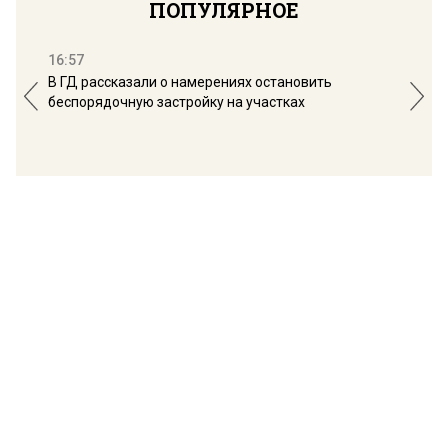
ПОПУЛЯРНОЕ
16:57
13:
В ГД рассказали о намерениях остановить
Соб
беспорядочную застройку на участках
пол