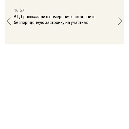
16:57
13:
В ГД рассказали о намерениях остановить
Соб
беспорядочную застройку на участках
пол