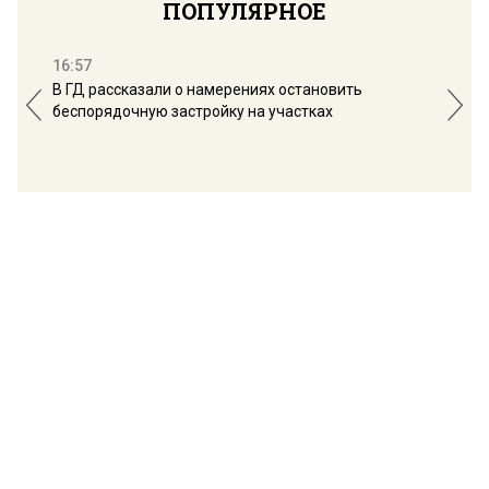
ПОПУЛЯРНОЕ
16:57
13:
В ГД рассказали о намерениях остановить
Соб
беспорядочную застройку на участках
пол