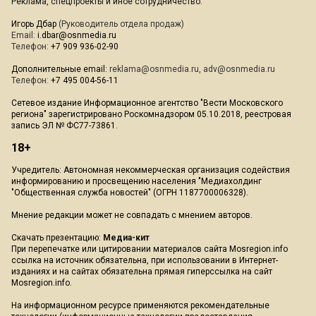
Реклама, спецпроекты и иное сотрудничество:
Игорь Дбар
(Руководитель отдела продаж)
Email:
i.dbar@osnmedia.ru
Телефон:
+7 909 936-02-90
Дополнительные email:
reklama@osnmedia.ru
,
adv@osnmedia.ru
Телефон:
+7 495 004-56-11
Сетевое издание Информационное агентство "Вести Московского
региона" зарегистрировано Роскомнадзором 05.10.2018, реестровая
запись ЭЛ № ФС77-73861.
18+
Учредитель: Автономная некоммерческая организация содействия
информированию и просвещению населения "Медиахолдинг
"Общественная служба новостей" (ОГРН 1187700006328).
Мнение редакции может не совпадать с мнением авторов.
Скачать презентацию:
Медиа-кит
При перепечатке или цитировании материалов сайта Mosregion.info
ссылка на источник обязательна, при использовании в Интернет-
изданиях и на сайтах обязательна прямая гиперссылка на сайт
Mosregion.info.
На информационном ресурсе применяются рекомендательные