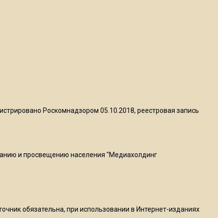
квадратный метр
13:50
Опубликовано видео с
Коломенского хлебозавода:
пиццы валяются на полу
16:53
Роман Терюшков назвал
истрировано Роскомнадзором 05.10.2018, реестровая запись
причину банкротства
«Химок»
ванию и просвещению населения "Медиахолдинг
13:27
В Подмосковье прекратили
гражданство 88 человек и
аннулировали 2600 ВНЖ
сточник обязательна, при использовании в Интернет-изданиях