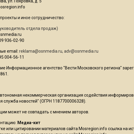
ва, ул. Покровка, д. 5
sregion.info
проекты и иное сотрудничество:
уководитель отдела продаж)
osnmedia.ru
09 936-02-90
ые email:
reklama@osnmedia.ru
,
adv@osnmedia.ru
95 004-56-11
ие Информационное агентство "Вести Московского региона" зарег
861.
Автономная некоммерческая организация содействия информиро
 служба новостей" (ОГРН 1187700006328).
ции может не совпадать с мнением авторов.
ентацию:
Медиа-кит
ке или цитировании материалов сайта Mosregion.info ссылка на и