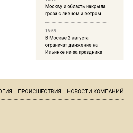
Москву и область накрыла
гроза с ливнем и ветром
16:58
В Москве 2 августа
ограничат движение на
Ильинке из-за праздника
15:33
Россиянам объяснили,
можно ли пользоваться
Telegram после обвинений
ОГИЯ
ПРОИСШЕСТВИЯ
НОВОСТИ КОМПАНИЙ
против Дурова
22:24
На Москву обрушится до 17
литров дождя на