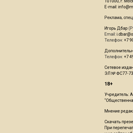
101000, г. Моск
E-mail:
info@mo
Реклама, спец
Игорь Дбар
(Р
Email:
i.dbar@
Телефон:
+7 9
Дополнительн
Телефон:
+7 4
Сетевое издан
ЭЛ № ФС77-73
18+
Учредитель: 
"Общественная
Мнение редак
Скачать през
При перепечат