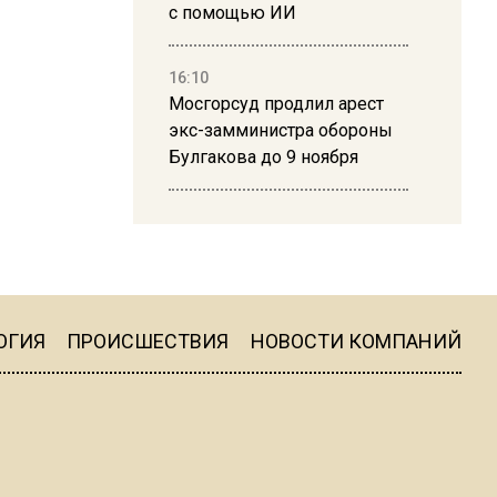
с помощью ИИ
16:10
Мосгорсуд продлил арест
экс-замминистра обороны
Булгакова до 9 ноября
13:50
Дима Билан ответил на
критику концерта в Москве
ОГИЯ
ПРОИСШЕСТВИЯ
НОВОСТИ КОМПАНИЙ
16:19
Москву и область накрыла
гроза с ливнем и ветром
16:58
В Москве 2 августа