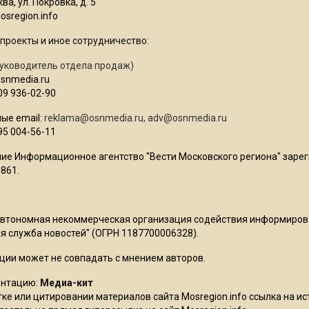
ва, ул. Покровка, д. 5
sregion.info
проекты и иное сотрудничество:
уководитель отдела продаж)
osnmedia.ru
09 936-02-90
ые email:
reklama@osnmedia.ru
,
adv@osnmedia.ru
95 004-56-11
ие Информационное агентство "Вести Московского региона" зарег
861.
Автономная некоммерческая организация содействия информиро
 служба новостей" (ОГРН 1187700006328).
ции может не совпадать с мнением авторов.
ентацию:
Медиа-кит
ке или цитировании материалов сайта Mosregion.info ссылка на и