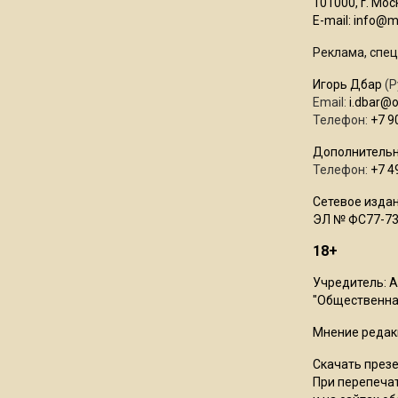
101000, г. Моск
E-mail:
info@mo
Реклама, спец
Игорь Дбар
(Р
Email:
i.dbar@
Телефон:
+7 9
Дополнительн
Телефон:
+7 4
Сетевое издан
ЭЛ № ФС77-73
18+
Учредитель: 
"Общественная
Мнение редак
Скачать през
При перепечат