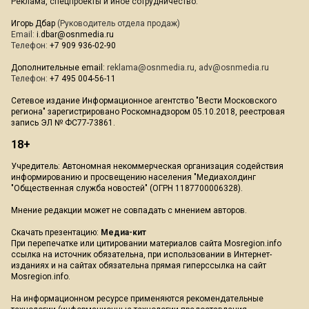
Реклама, спецпроекты и иное сотрудничество:
Игорь Дбар
(Руководитель отдела продаж)
Email:
i.dbar@osnmedia.ru
Телефон:
+7 909 936-02-90
Дополнительные email:
reklama@osnmedia.ru
,
adv@osnmedia.ru
Телефон:
+7 495 004-56-11
Сетевое издание Информационное агентство "Вести Московского
региона" зарегистрировано Роскомнадзором 05.10.2018, реестровая
запись ЭЛ № ФС77-73861.
18+
Учредитель: Автономная некоммерческая организация содействия
информированию и просвещению населения "Медиахолдинг
"Общественная служба новостей" (ОГРН 1187700006328).
Мнение редакции может не совпадать с мнением авторов.
Скачать презентацию:
Медиа-кит
При перепечатке или цитировании материалов сайта Mosregion.info
ссылка на источник обязательна, при использовании в Интернет-
изданиях и на сайтах обязательна прямая гиперссылка на сайт
Mosregion.info.
На информационном ресурсе применяются рекомендательные