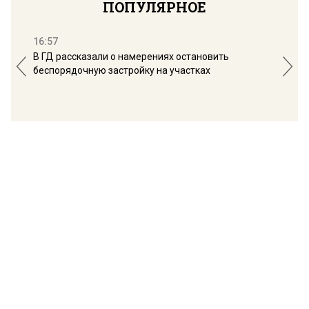
ПОПУЛЯРНОЕ
16:57
13:
В ГД рассказали о намерениях остановить
Соб
беспорядочную застройку на участках
пол