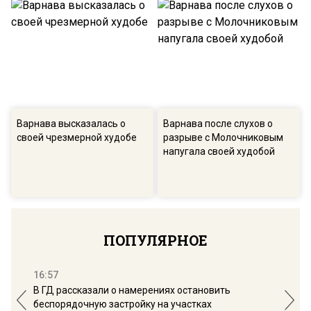
Варнава высказалась о
Варнава после слухов о
своей чрезмерной худобе
разрыве с Молочниковым
напугала своей худобой
ПОПУЛЯРНОЕ
16:57
13:
В ГД рассказали о намерениях остановить
Соб
беспорядочную застройку на участках
пол