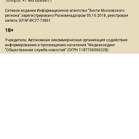
Телефон:
+7 495 004-56-11
Сетевое издание Информационное агентство "Вести Московского
региона" зарегистрировано Роскомнадзором 05.10.2018, реестровая
запись ЭЛ № ФС77-73861.
18+
Учредитель: Автономная некоммерческая организация содействия
информированию и просвещению населения "Медиахолдинг
"Общественная служба новостей" (ОГРН 1187700006328).
Мнение редакции может не совпадать с мнением авторов.
Скачать презентацию:
Медиа-кит
При перепечатке или цитировании материалов сайта Mosregion.info
ссылка на источник обязательна, при использовании в Интернет-
изданиях и на сайтах обязательна прямая гиперссылка на сайт
Mosregion.info.
На информационном ресурсе применяются рекомендательные
технологии (информационные технологии предоставления
информации на основе сбора, систематизации и анализа сведений,
относящихся к предпочтениям пользователей сети "Интернет",
находящихся на территории Российской Федерации)".
Подробнее
.
Пользовательское соглашение