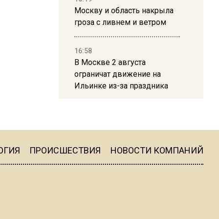
Москву и область накрыла
гроза с ливнем и ветром
16:58
В Москве 2 августа
ограничат движение на
Ильинке из-за праздника
15:33
Россиянам объяснили,
можно ли пользоваться
Telegram после обвинений
ОГИЯ
ПРОИСШЕСТВИЯ
НОВОСТИ КОМПАНИЙ
против Дурова
22:24
На Москву обрушится до 17
литров дождя на