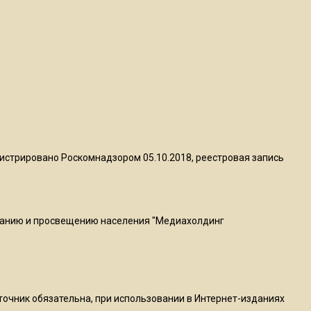
квадратный метр
13:50
Опубликовано видео с
Коломенского хлебозавода:
пиццы валяются на полу
16:53
Роман Терюшков назвал
истрировано Роскомнадзором 05.10.2018, реестровая запись
причину банкротства
«Химок»
ванию и просвещению населения "Медиахолдинг
13:27
В Подмосковье прекратили
гражданство 88 человек и
аннулировали 2600 ВНЖ
сточник обязательна, при использовании в Интернет-изданиях