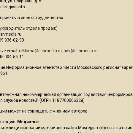
ва, ул. Покровка, д. 5
sregion.info
проекты и иное сотрудничество:
уководитель отдела продаж)
osnmedia.ru
09 936-02-90
ые email:
reklama@osnmedia.ru
,
adv@osnmedia.ru
95 004-56-11
ие Информационное агентство "Вести Московского региона" зарег
861.
Автономная некоммерческая организация содействия информиро
 служба новостей" (ОГРН 1187700006328).
ции может не совпадать с мнением авторов.
ентацию:
Медиа-кит
ке или цитировании материалов сайта Mosregion.info ссылка на и