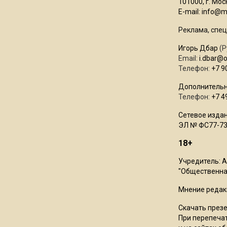
101000, г. Моск
E-mail:
info@mo
Реклама, спец
Игорь Дбар
(Р
Email:
i.dbar@
Телефон:
+7 9
Дополнительн
Телефон:
+7 4
Сетевое издан
ЭЛ № ФС77-73
18+
Учредитель: 
"Общественная
Мнение редак
Скачать през
При перепечат